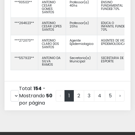
***110503**
ANTONIO
Professor(a)
ENSINO
CESAR
40hs
FUNDAMENTAL
GOMES
FUNDEB 70%
SANTOS
***264623**
ANTONIO
Professor(a)
EDUCA O
CESAR LOPES
20hs
INFANTIL FUNDEB
SANTOS
70%
***272073**
ANTONIO
Agente
AGENTES DE VIG
CLARO DOS
Epidemiologico
EPIDEMIOLOGICA
SANTOS
***557923**
ANTONIO DA
Secretario(a)
SECRETARIA DE
SILVA
Municipal
ESPORTE
RAMOS
Total:
154
-
Mostrando
50
‹
1
2
3
4
5
›
por página