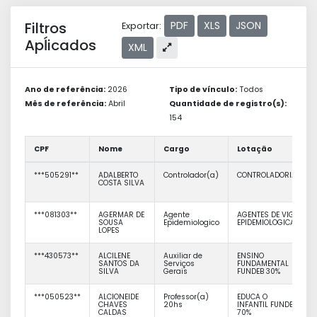
Filtros
PDF
XLS
JSON
Exportar:
Apĺicados
XML
Ano de referência:
2026
Tipo de vínculo:
Todos
Mês de referência:
Abril
Quantidade de registro(s):
154
CPF
Nome
Cargo
Lotação
***505291**
ADALBERTO
Controlador(a)
CONTROLADORIA
COSTA SILVA
***081303**
AGERMAR DE
Agente
AGENTES DE VIG
SOUSA
Epidemiologico
EPIDEMIOLOGICA
LOPES
***430573**
ALCILENE
Auxiliar de
ENSINO
SANTOS DA
Serviços
FUNDAMENTAL
SILVA
Gerais
FUNDEB 30%
***050523**
ALCIONEIDE
Professor(a)
EDUCA O
CHAVES
20hs
INFANTIL FUNDEB
CALDAS
70%