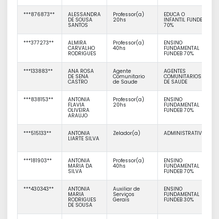
***876873**
ALESSANDRA
Professor(a)
EDUCA O
DE SOUSA
20hs
INFANTIL FUNDEB
SANTOS
70%
***377273**
ALMIRA
Professor(a)
ENSINO
CARVALHO
40hs
FUNDAMENTAL
RODRIGUES
FUNDEB 70%
***133883**
ANA ROSA
Agente
AGENTES
DE SENA
Comunitario
COMUNITARIOS
CASTRO
de Saude
DE SAUDE
***838153**
ANTONIA
Professor(a)
ENSINO
FLAVIA
20hs
FUNDAMENTAL
OLIVEIRA
FUNDEB 70%
ARAUJO
***515133**
ANTONIA
Zelador(a)
ADMINISTRATIVO
LIARTE SILVA
***181903**
ANTONIA
Professor(a)
ENSINO
MARIA DA
40hs
FUNDAMENTAL
SILVA
FUNDEB 70%
***430343**
ANTONIA
Auxiliar de
ENSINO
MARIA
Serviços
FUNDAMENTAL
RODRIGUES
Gerais
FUNDEB 30%
DE SOUSA