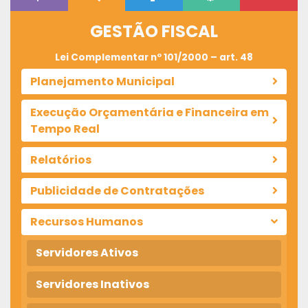
GESTÃO FISCAL
Lei Complementar nº 101/2000 – art. 48
Planejamento Municipal
Execução Orçamentária e Financeira em
Tempo Real
Relatórios
Publicidade de Contratações
Recursos Humanos
Servidores Ativos
Servidores Inativos